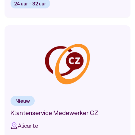
24 uur - 32 uur
Bekijk
vacature:
klantenservice
medewerker
bij
ING
in
Valencia
Nieuw
Klantenservice Medewerker CZ
Alicante