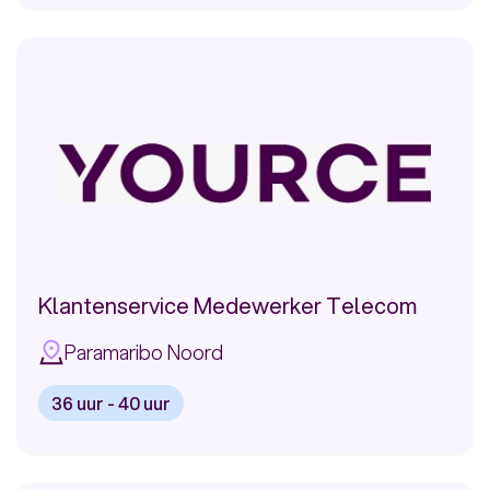
vacature:
Customer
Experience
Officer
(Ringweg)
Klantenservice Medewerker Telecom
Paramaribo Noord
36 uur - 40 uur
Bekijk
vacature: