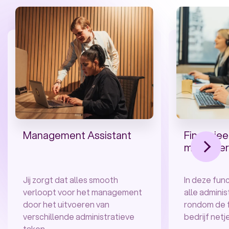
Management Assistant
Financiee
medewer
Jij zorgt dat alles smooth
In deze func
verloopt voor het management
alle admini
door het uitvoeren van
rondom de f
verschillende administratieve
bedrijf netj
taken.