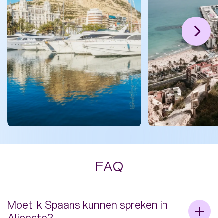
De haven van Alicante
Kasteel op de t
FAQ
Puerto deportivo
met uitzicht ove
Santa Bárba
Meer tips
Meer tips
Moet ik Spaans kunnen spreken in
Alicante?