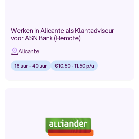
Werken in Alicante als Klantadviseur
voor ASN Bank (Remote)
Alicante
16 uur - 40 uur
€10,50 - 11,50 p/u
Bekijk
vacature:
Werken
in
Alicante
als
Klantadviseur
voor