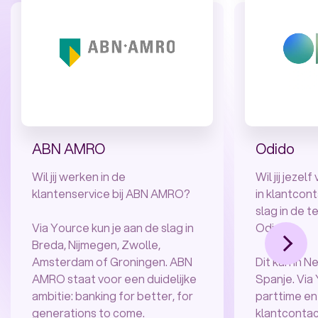
ABN AMRO
Odido
Wil jij werken in de
Wil jij jeze
klantenservice bij ABN AMRO?
in klantcon
slag in de 
Via Yource kun je aan de slag in
Odido.
Breda, Nijmegen, Zwolle,
Amsterdam of Groningen. ABN
Dit kan in N
AMRO staat voor een duidelijke
Spanje. Via 
ambitie: banking for better, for
parttime en
generations to come.
klantcontac