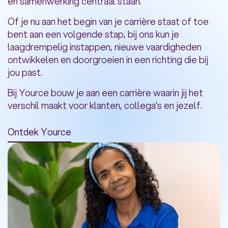
en samenwerking centraal staan.
Of je nu aan het begin van je carrière staat of toe
bent aan een volgende stap, bij ons kun je
Telefoonnummer*
laagdrempelig instappen, nieuwe vaardigheden
ontwikkelen en doorgroeien in een richting die bij
jou past.
Ik wil me inschrijven voor de nieuwsbrief
Bij Yource bouw je aan een carrière waarin jij het
verschil maakt voor klanten, collega's en jezelf.
Ja, ik geef toestemming om mijn gegevens voor
12 maanden te bewaren, zodat ik benaderd kan
worden voor passende vacatures. Voor meer
Ontdek Yource
informatie over de verwerking van jouw
persoonsgegevens, kun je de
privacy- en
cookieverklaring
raadplegen.
Meer info