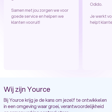
Odido.
Samen met jou zorgen we voor
goede service en helpen we
Je werkt vo
klanten vooruit!
helpt klant
Stuur de link van deze pagina naar mail
Vul hier je gegevens in, dan sturen wij jou de link
van deze pagina je inbox.
Voornaam*
Achternaam*
Wij zijn Yource
Bij Yource krijg je de kans om jezelf te ontwikkelen
E-mailadres*
in een omgeving waar groei, verantwoordelijkheid