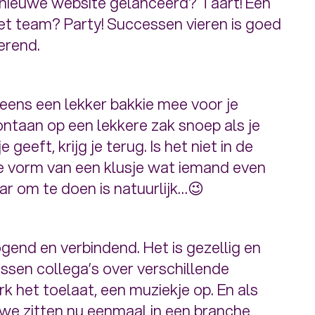
 nieuwe website gelanceerd? Taart! Een
et team? Party! Successen vieren is goed
erend.
eens een lekker bakkie mee voor je
pontaan op een lekkere zak snoep als je
eeft, krijg je terug. Is het niet in de
de vorm van een klusje wat iemand even
aar om te doen is natuurlijk…😉
ogend en verbindend. Het is gezellig en
ssen collega’s over verschillende
k het toelaat, een muziekje op. En als
 we zitten nu eenmaal in een branche