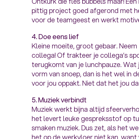
Ontkurk die fles bubbels maar! Een
pittig project goed afgerond met h
voor de teamgeest en werkt motiv
4. Doe eens lief
Kleine moeite, groot gebaar. Neem 
collega! Of trakteer je collega’s s
terugkomt van je lunchpauze. Wat je g
vorm van snoep, dan is het wel in 
voor jou oppakt. Niet dat het jou d
5. Muziek verbindt
Muziek werkt bijna altijd sfeerverh
het levert leuke gespreksstof op tu
smaken muziek. Dus zet, als het wer
het op de werkvloer niet kan, want