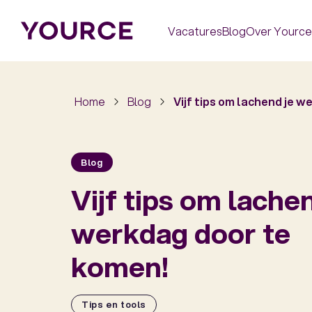
Vacatures
Blog
Over Yource
Home
Blog
Vijf tips om lachend je 
Blog
Vijf tips om lache
werkdag door te
komen!
Tips en tools