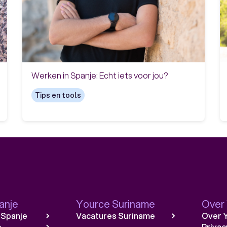
Werken in Spanje: Echt iets voor jou?
Tips en tools
anje
Yource Suriname
Over
 Spanje
Vacatures Suriname
Over 
e
Privac