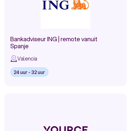
Bankadviseur ING | remote vanuit
Spanje
Valencia
24 uur - 32 uur
Bekijk
vacature:
Bankadviseur
ING
|
remote
vanuit