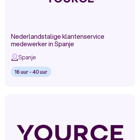
Spanje
Nederlandstalige klantenservice
medewerker in Spanje
Spanje
16 uur - 40 uur
Bekijk
vacature:
Nederlandstalige
klantenservice
medewerker
in
Spanje