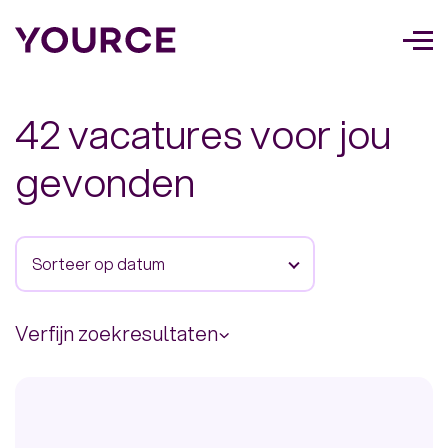
Too
navi
42 vacatures voor jou
gevonden
Sorteer op datum
Verfijn zoekresultaten