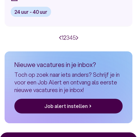
24 uur - 40 uur
Bekijk
pagina
vacature:
Vorige
Nederlandstalige
Paginering
Page
1
Huidige
2
Page
3
Page
4
Page
5
Volgende
Sales
pagina
pagina
Specialist
voor
Nieuwe vacatures in je inbox?
Odido
Toch op zoek naar iets anders? Schrijf je in
voor een Job Alert en ontvang als eerste
nieuwe vacatures in je inbox!
Job alert instellen