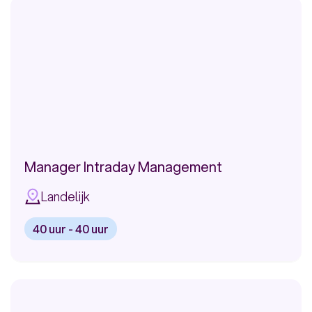
Klantadviseur
Zorgverzekeringen
Manager Intraday Management
Landelijk
40 uur - 40 uur
Bekijk
vacature:
Manager
Intraday