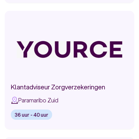
vacature:
Health
&
Absence
Business
Partner
Klantadviseur Zorgverzekeringen
Paramaribo Zuid
36 uur - 40 uur
Bekijk
vacature: