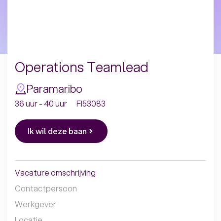
Operations Teamlead
Paramaribo
36 uur - 40 uur
FI53083
Ik wil deze baan
Vacature omschrijving
Contactpersoon
Werkgever
Locatie