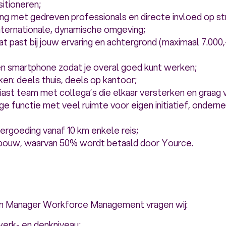
sitioneren;
g met gedreven professionals en directe invloed op s
nternationale, dynamische omgeving;
dat past bij jouw ervaring en achtergrond (maximaal 7.000,
en smartphone zodat je overal goed kunt werken;
en: deels thuis, deels op kantoor;
ast team met collega’s die elkaar versterken en graag 
ige functie met veel ruimte voor eigen initiatief, onder
;
rgoeding vanaf 10 km enkele reis;
ouw, waarvan 50% wordt betaald door Yource.
an Manager Workforce Management vragen wij:
rk- en denkniveau;