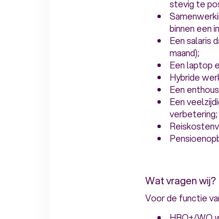
stevig te po
Samenwerkin
binnen een i
Een salaris 
maand);
Een laptop 
Hybride werk
Een enthousi
Een veelzijd
verbetering
Reiskostenve
Pensioenopb
Wat vragen wij?
Voor de functie v
HBO+/WO we