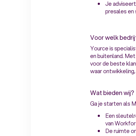
Je adviseer
presales en 
Voor welk bedrij
Yource is speciali
en buitenland. Met
voor de beste klan
waar ontwikkeling,
Wat bieden wij?
Ga je starten als
Een sleutelr
van Workfo
De ruimte o