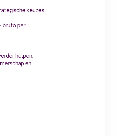
trategische keuzes
- bruto per
verder helpen;
nemerschap en