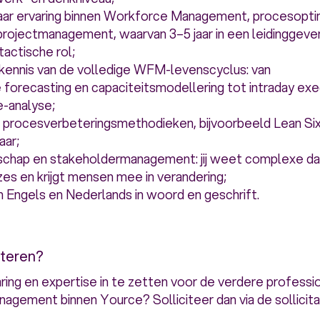
jaar ervaring binnen Workforce Management, procesoptima
projectmanagement, waarvan 3–5 jaar in een leidinggeve
tactische rol;
kennis van de volledige WFM-levenscyclus: van
 forecasting en capaciteitsmodellering tot intraday exe
-analyse;
t procesverbeteringsmethodieken, bijvoorbeeld Lean Si
aar;
schap en stakeholdermanagement: jij weet complexe dat
es en krijgt mensen mee in verandering;
n Engels en Nederlands in woord en geschrift.
iteren?
ring en expertise in te zetten voor de verdere professio
gement binnen Yource? Solliciteer dan via de sollicita