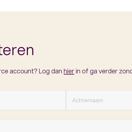
iteren
urce account? Log dan
hier
in of ga verder zon