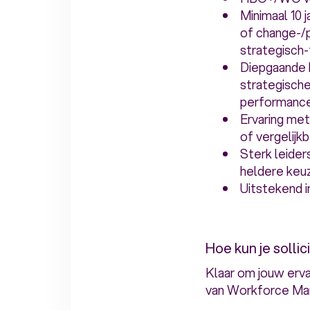
Minimaal 10 
of change-/
strategisch-
Diepgaande 
strategische
performance
Ervaring me
of vergelijkb
Sterk leider
heldere keuz
Uitstekend i
Hoe kun je sollic
Klaar om jouw erva
van Workforce Mana