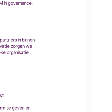
 in governance,
artners in binnen-
ovatie zorgen we
eke organisatie
st
rm te geven en