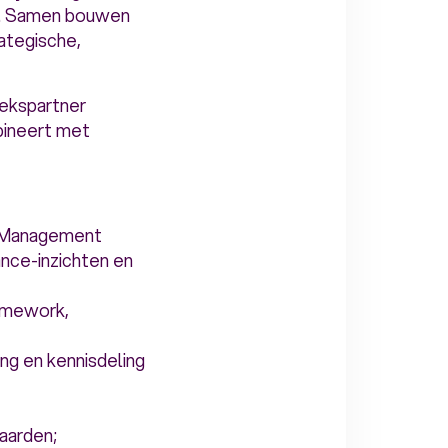
t. Samen bouwen
rategische,
rekspartner
bineert met
ce Management
nce-inzichten en
amework,
ng en kennisdeling
daarden;