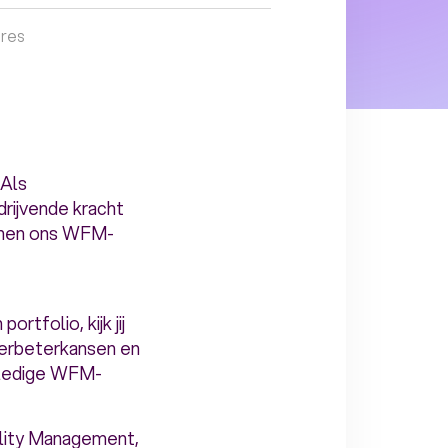
ures
 Als
rijvende kracht
innen ons WFM-
rtfolio, kijk jij
 verbeterkansen en
olledige WFM-
ality Management,