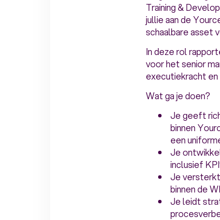
Training & Devel
jullie aan de Your
schaalbare asset v
In deze rol rappor
voor het senior m
executiekracht en 
Wat ga je doen?
Je geeft ri
binnen Yourc
een uniform
Je ontwikke
inclusief KPI
Je versterkt
binnen de 
Je leidt st
procesverbe