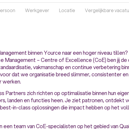
ersoon
Werkgever
Locatie
Vergelijkbare vacat
Management binnen Yource naar een hoger niveau tillen?
 Management – Centre of Excellence (CoE) ben jij de d
standaardisatie, vakmanschap en continue verbetering b
ervoor dat we organisatie breed slimmer, consistenter en
r werken.
artners zich richten op optimalisatie binnen hun eigen po
ers, landen en functies heen. Je ziet patronen, ontdekt
 best-in-class oplossingen die impact hebben op het v
an een team van CoE-specialisten op het gebied van Qu