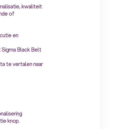
lisatie, kwaliteit
nde of
cutie en
x Sigma Black Belt
a te vertalen naar
nalisering
tie knop.