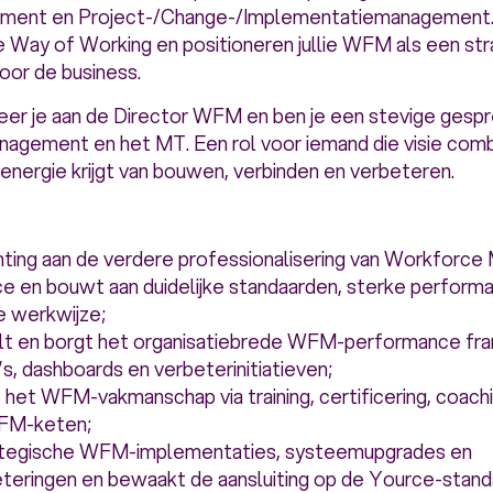
opment en Project-/Change-/Implementatiemanagemen
ce Way of Working en positioneren jullie WFM als een st
oor de business.
teer je aan de Director WFM en ben je een stevige gesp
anagement en het MT. Een rol voor iemand die visie com
energie krijgt van bouwen, verbinden en verbeteren.
chting aan de verdere professionalisering van Workfor
e en bouwt aan duidelijke standaarden, sterke performa
e werkwijze;
lt en borgt het organisatiebrede WFM-performance fr
’s, dashboards en verbeterinitiatieven;
 het WFM-vakmanschap via training, certificering, coachi
WFM-keten;
rategische WFM-implementaties, systeemupgrades en
teringen en bewaakt de aansluiting op de Yource-stan