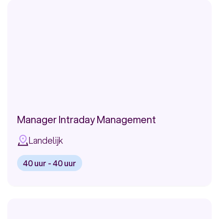
Adviseur
Zorgvragen
bij
CZ
Manager Intraday Management
Landelijk
40 uur - 40 uur
Bekijk
vacature:
Manager
Intraday