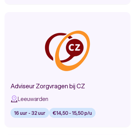
RDW
vacature:
Klantcontact
VGZ
Medewerker
Infomedics
Zorg
Trans Link Systems
bij
Meer
CZ
Adviseur Zorgvragen bij CZ
Leeuwarden
16 uur - 32 uur
€14,50 - 15,50 p/u
Bekijk
vacature: