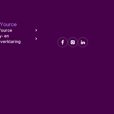
 Yource
Yource
y- en
verklaring