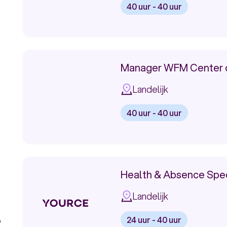
40 uur - 40 uur
Bekijk
vacature:
Manager
Manager WFM Center o
Intraday
Landelijk
Management
40 uur - 40 uur
Bekijk
vacature:
Manager
Health & Absence Spec
WFM
Landelijk
Center
24 uur - 40 uur
o