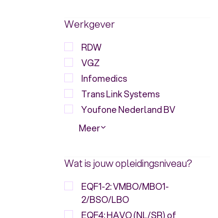
Werkgever
RDW
VGZ
Infomedics
Trans Link Systems
Youfone Nederland BV
Meer
Wat is jouw opleidingsniveau?
EQF1-2: VMBO/MBO1-
2/BSO/LBO
EQF4: HAVO (NL/SR) of