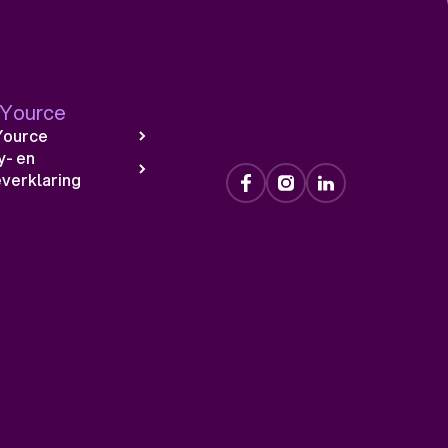
 Yource
Yource
y- en
verklaring