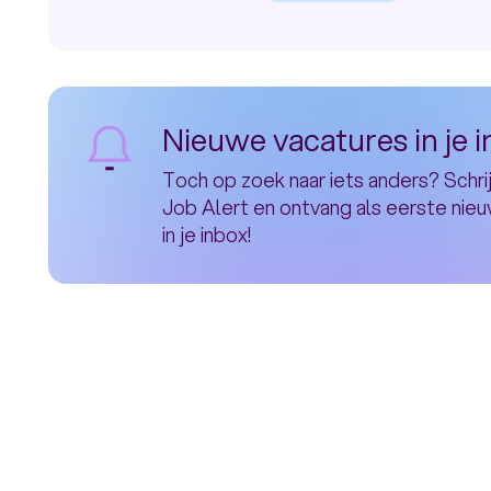
of
Bekijk
vacature:
Excellence
Health
Nieuwe vacatures in je 
&
Toch op zoek naar iets anders? Schrij
Absence
Job Alert en ontvang als eerste nie
in je inbox!
Specialist
NL