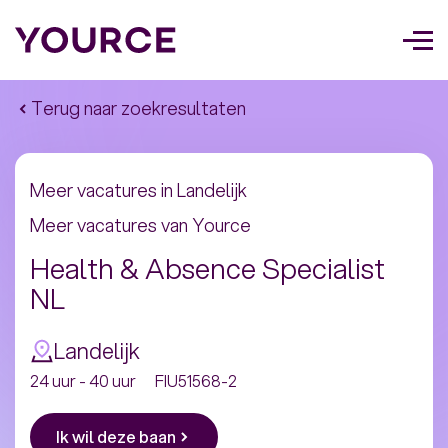
Too
navi
Terug naar zoekresultaten
Meer vacatures in
Landelijk
Meer vacatures van Yource
Health & Absence Specialist
NL
Landelijk
24 uur - 40 uur
FIU51568-2
Ik wil deze baan