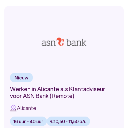
vacature:
Klantcontact
medewerker
Bankzaken
voor
Rabobank
in
Valencia
Nieuw
Werken in Alicante als Klantadviseur
voor ASN Bank (Remote)
Alicante
16 uur - 40 uur
€10,50 - 11,50 p/u