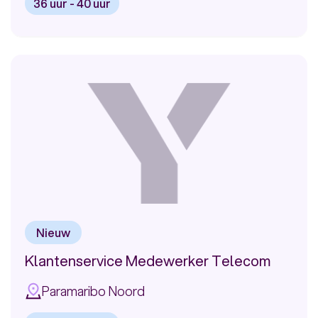
36 uur - 40 uur
Bekijk
vacature:
Customer
Experience
Officer
(Ringweg)
Nieuw
Klantenservice Medewerker Telecom
Paramaribo Noord