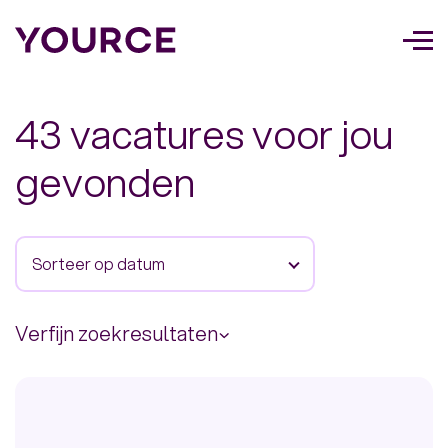
Too
navi
43 vacatures voor jou
gevonden
Sorteer op datum
Verfijn zoekresultaten
Land