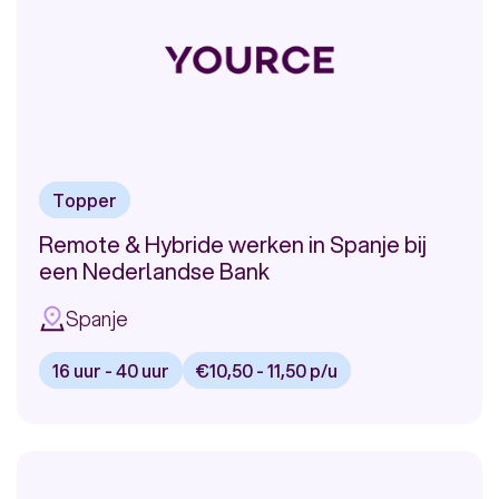
Spanje
24
Suriname
10
Nederland
9
Landelijk
2
Topper
Remote & Hybride werken in Spanje bij
Uren per week
een Nederlandse Bank
Spanje
Werkgever
16.00 uur
40.00 uur
Yource
8
16 uur - 40 uur
€10,50 - 11,50 p/u
YOURCE INTERN
4
Bekijk
vacature:
ING
3
Remote
Menzis
2
&