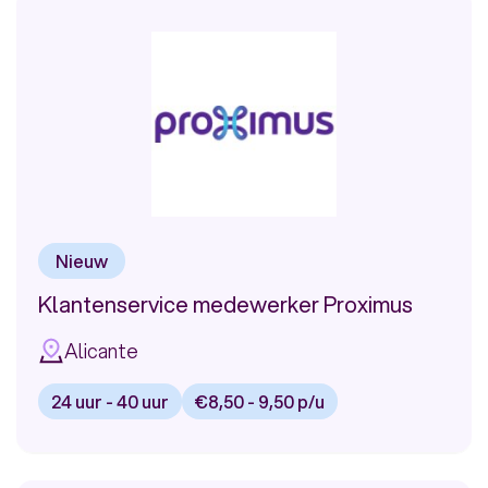
medewerker
bij
ING
in
Valencia
Nieuw
Klantenservice medewerker Proximus
Alicante
24 uur - 40 uur
€8,50 - 9,50 p/u
Bekijk
vacature: