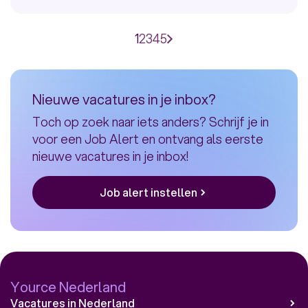
Bekijk
vacature:
Operations
Paginering
Huidige
1
Page
2
Page
3
Page
4
Page
5
Volgende
Director
pagina
pagina
Nieuwe vacatures in je inbox?
Toch op zoek naar iets anders? Schrijf je in
voor een Job Alert en ontvang als eerste
nieuwe vacatures in je inbox!
Job alert instellen
Yource Nederland
Vacatures in Nederland