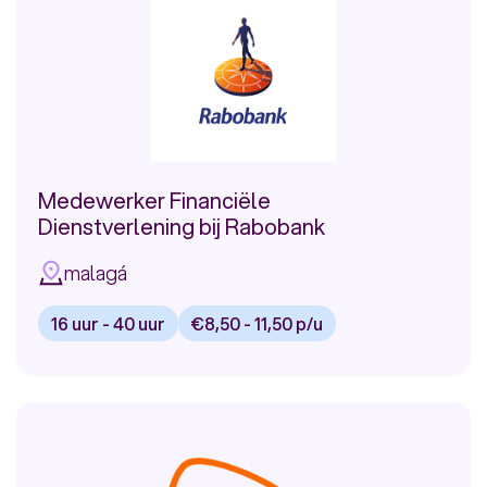
bij
Eneco
Medewerker Financiële
Dienstverlening bij Rabobank
malagá
16 uur - 40 uur
€8,50 - 11,50 p/u
Bekijk
vacature:
Medewerker
Financiële
Dienstverlening