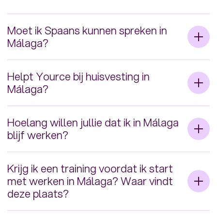
Meer tips
Meer tips
Moet ik Spaans kunnen spreken in
Málaga?
Nee, dit is niet nodig wanneer je gaat werken
Helpt Yource bij huisvesting in
in Málaga. Je werkt voor Nederlandse klanten
Málaga?
en met Nederlandse & Vlaamse collega’s.
Wanneer je wilt
werken in Spanje
brengen we
Hoelang willen jullie dat ik in Málaga
je in contact met meerdere huisvesting
blijf werken?
mogelijkheden.
Wanneer je gaat werken in Málaga is het de
Krijg ik een training voordat ik start
bedoeling dat je minimaal 9 maanden op je
met werken in Málaga? Waar vindt
locatie werkt. De exacte duur bespreken we
deze plaats?
uiteraard met elkaar.
We gooien je niet zomaar in het diepe! We