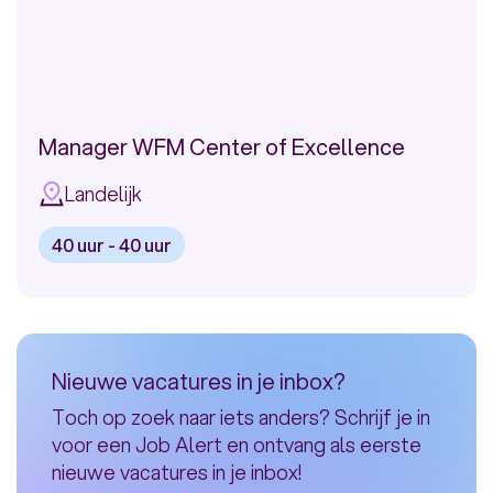
EQF1-2: VMBO/MBO1-2/BSO/LBO
EQF4: HAVO (NL/SR) of VWO
(NL/SR)/MULO (SR)/ASO (BE)
EQF3: MBO3/TSO/IMEAO/NATIN
Manager WFM Center of Excellence
EQF5: MBO4/Ass. Degree/Graduaat
EQF6: HBO/Bachelor
Landelijk
Meer
40 uur - 40 uur
Bekijk
vacature:
Manager
WFM
Nieuwe vacatures in je inbox?
Center
Toch op zoek naar iets anders? Schrijf je in
of
voor een Job Alert en ontvang als eerste
Excellence
nieuwe vacatures in je inbox!