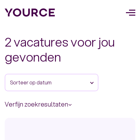
Too
navi
2 vacatures voor jou
gevonden
Sorteer op datum
Verfijn zoekresultaten
Afstand
0.00 km
40.00 km