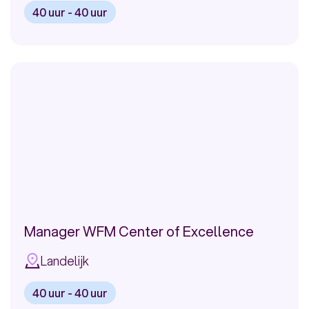
8.00 euro
26.00 euro
40 uur - 40 uur
RDW
Bekijk
VGZ
vacature:
Manager
Infomedics
Intraday
Trans Link Systems
Management
Youfone Nederland BV
Meer
Manager WFM Center of Excellence
Landelijk
40 uur - 40 uur