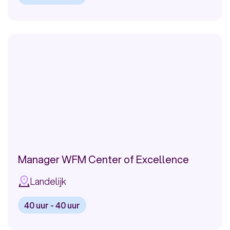
Infomedics
Bekijk
Trans Link Systems
vacature:
Manager
Youfone Nederland BV
Intraday
Meer
Management
Manager WFM Center of Excellence
Landelijk
40 uur - 40 uur
Bekijk