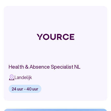
vacature:
Manager
WFM
Center
of
Excellence
Health & Absence Specialist NL
Landelijk
24 uur - 40 uur
Bekijk
vacature:
Health