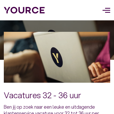
Too
navi
Vacatures 32 - 36 uur
Ben jij op zoek naar een leuke en uitdagende
klantenservice vacature voor 32 tot 36 uur per