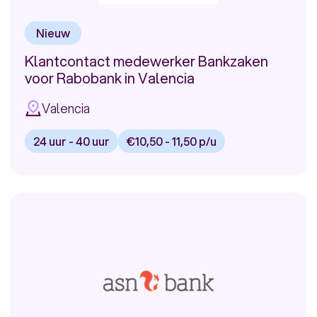
Nieuw
Klantcontact medewerker Bankzaken
voor Rabobank in Valencia
Valencia
24 uur - 40 uur
€10,50 - 11,50 p/u
Bekijk
vacature:
Klantcontact
medewerker
Bankzaken
voor
Rabobank
in