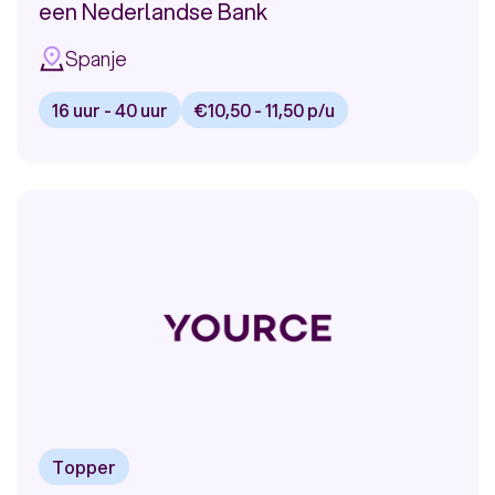
Meer
een Nederlandse Bank
Spanje
16 uur - 40 uur
€10,50 - 11,50 p/u
Bekijk
vacature:
Remote
&
Hybride
werken
in
Spanje
bij
een
Nederlandse
Topper
Bank