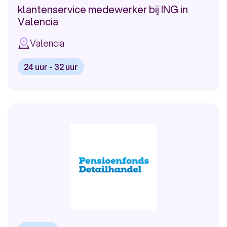
klantenservice medewerker bij ING in
Valencia
Valencia
24 uur - 32 uur
Bekijk
vacature:
klantenservice
medewerker
bij
ING
in
Valencia