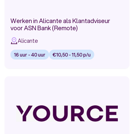
Valencia
Werken in Alicante als Klantadviseur
voor ASN Bank (Remote)
Alicante
16 uur - 40 uur
€10,50 - 11,50 p/u
Bekijk
vacature:
Werken
in
Alicante
als
Klantadviseur
voor
ASN