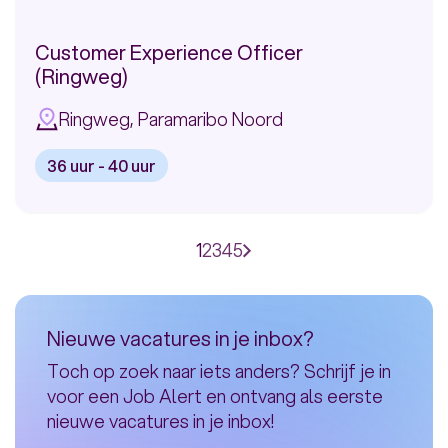
Bank
(Remote)
Customer Experience Officer
(Ringweg)
Ringweg, Paramaribo Noord
36 uur - 40 uur
Bekijk
vacature:
Customer
Paginering
Huidige
1
Page
2
Page
3
Page
4
Page
5
Volgende
Experience
pagina
pagina
Officer
(Ringweg)
Nieuwe vacatures in je inbox?
Toch op zoek naar iets anders? Schrijf je in
voor een Job Alert en ontvang als eerste
nieuwe vacatures in je inbox!