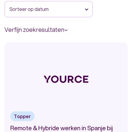
Sorteer op datum
Verfijn zoekresultaten
Werkgever
Yource
9
ENECO Consumenten BV (3105)
3
CZ Groep
3
ING
3
Topper
Menzis
2
Remote & Hybride werken in Spanje bij