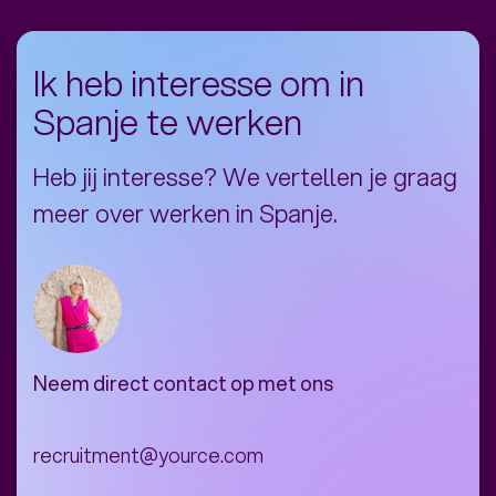
help je ze producten uitkiezen zoals de
nieuwste iPhone of beantwoord je
technische klantvragen en verhelp je
Ik heb interesse om in
storingen.
Spanje te werken
Wil je werken in Spanje? Samen kijken we
waar er plek is en welke opdrachtgever het
Heb jij interesse? We vertellen je graag
best bij je past.
meer over werken in Spanje.
Neem direct contact op met ons
recruitment@yource.com