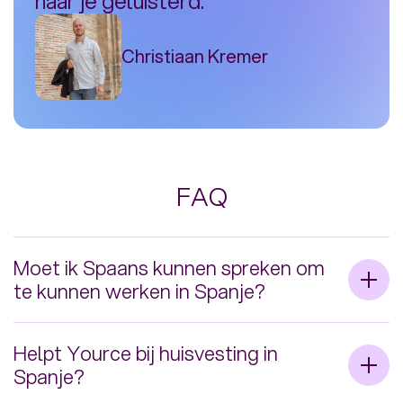
naar je geluisterd.''
Christiaan Kremer
FAQ
Moet ik Spaans kunnen spreken om
te kunnen werken in Spanje?
Nee, om te werken in Spanje hoef je geen
Helpt Yource bij huisvesting in
Spaans te spreken. Je werkt voor
Spanje?
Nederlandse klanten en met Nederlandse &
Vlaamse collega’s.