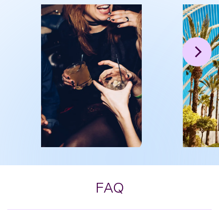
Vamos a bailar!
Ready to take pi
FAQ
Akuarela
L’Umbracle