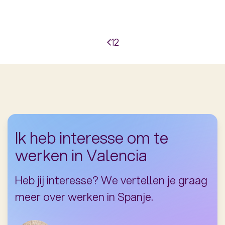
pagina
Vorige
Paginering
Page
1
Huidige
2
pagina
Ik heb interesse om te
werken in Valencia
Heb jij interesse? We vertellen je graag
meer over werken in Spanje.