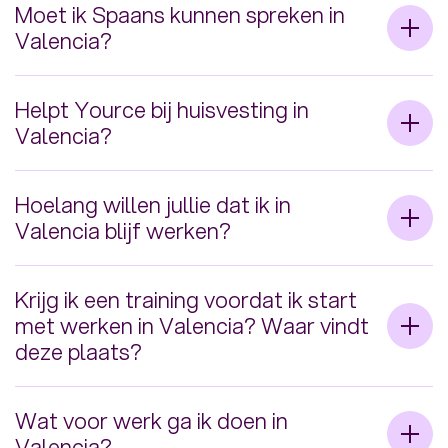
Meer tips
Meer tips
Moet ik Spaans kunnen spreken in
Valencia?
Nee, dit is niet nodig wanneer je gaat werken
Helpt Yource bij huisvesting in
in Valencia. Je werkt voor Nederlandse
Valencia?
klanten en met Nederlandse & Vlaamse
collega’s.
Wanneer je wilt
werken in Spanje
brengen we
Hoelang willen jullie dat ik in
je in contact met meerdere huisvesting
Valencia blijf werken?
mogelijkheden.
Wanneer je gaat werken in Valencia is het de
Krijg ik een training voordat ik start
bedoeling dat je minimaal 9 maanden op je
met werken in Valencia? Waar vindt
locatie werkt. De exacte duur bespreken we
deze plaats?
uiteraard met elkaar.
We gooien je niet zomaar in het diepe! We
Wat voor werk ga ik doen in
bereiden je goed voor op het werken in
Valencia?