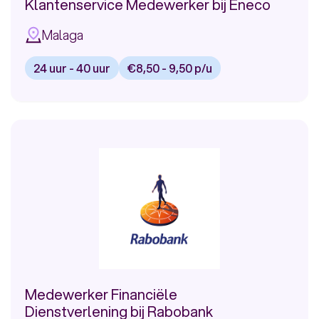
Rabobank
Klantenservice Medewerker bij Eneco
RDW
Malaga
VGZ
24 uur - 40 uur
€8,50 - 9,50 p/u
Meer
Bekijk
vacature:
Klantenservice
Medewerker
bij
Eneco
Medewerker Financiële
Dienstverlening bij Rabobank