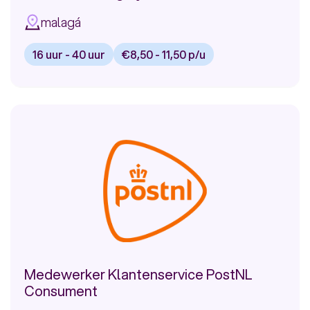
malagá
16 uur - 40 uur
€8,50 - 11,50 p/u
Bekijk
vacature:
Medewerker
Financiële
Dienstverlening
bij
Rabobank
Medewerker Klantenservice PostNL
Consument