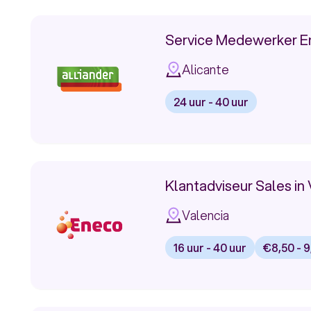
vacature:
Health
Service Medewerker E
&
Alicante
Absence
24 uur - 40 uur
Business
Bekijk
vacature:
Partner
Service
Klantadviseur Sales in
Medewerker
Valencia
Energie
16 uur - 40 uur
€8,50 - 9
Bekijk
vacature: