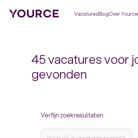
Vacatures
Blog
Over Yource
45 vacatures voor j
gevonden
Verfijn zoekresultaten