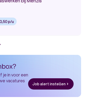
iswerken bij Menzis
0,50 p/u
ginering
ige
ge
age
Volgende
na
pagina
inbox?
f je in voor een
uwe vacatures
Job alert instellen