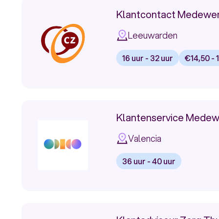
Klantadviseur
Klantcontact Medewerk
Sales
Leeuwarden
in
16 uur - 32 uur
€14,50 - 
Valencia
Bekijk
vacature:
Klantcontact
Klantenservice Medew
Medewerker
Valencia
Zorg
36 uur - 40 uur
bij
Bekijk
vacature:
CZ
Klantenservice