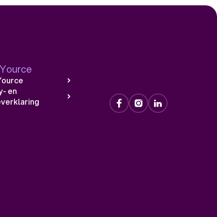
 Yource
Yource
y- en
verklaring