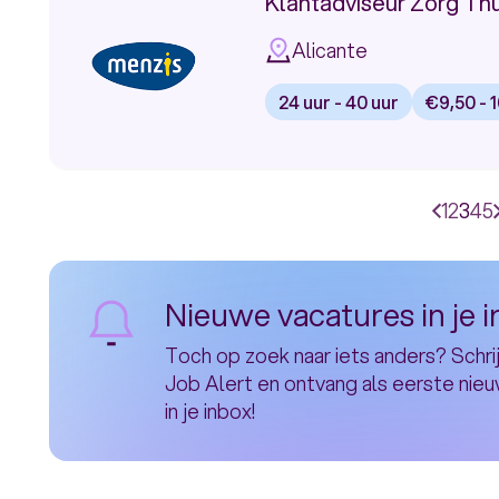
Klantadviseur Zorg Thu
Medewerker
Alicante
Odido
24 uur - 40 uur
€9,50 - 1
Bekijk
pagina
vacature:
Vorige
Klantadviseur
Pa
Page
1
Page
2
Huid
3
Pa
4
P
5
pagi
Zorg
Nieuwe vacatures in je 
Thuiswerken
Toch op zoek naar iets anders? Schrij
bij
Job Alert en ontvang als eerste nie
in je inbox!
Menzis