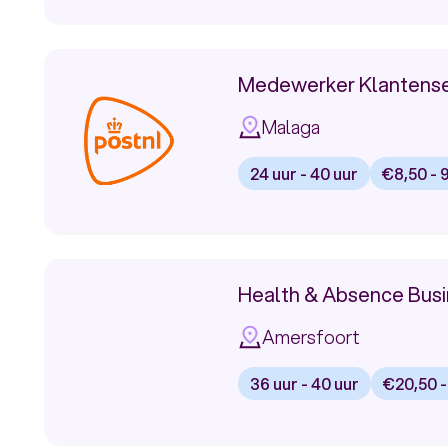
voor
Bekijk
vacature:
Odido
Medewerker
Medewerker Klantense
Bankzaken
Malaga
ING
24 uur - 40 uur
€8,50 - 
vanuit
Bekijk
vacature:
huis
Medewerker
Health & Absence Busi
Klantenservice
Amersfoort
PostNL
36 uur - 40 uur
€20,50 -
Consument
Bekijk