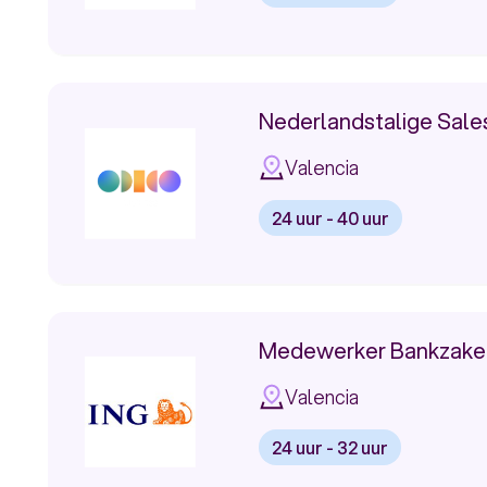
Bekijk
vacature:
Klantenservice
Nederlandstalige Sales
Medewerker
Valencia
Pensioenfonds
24 uur - 40 uur
Bekijk
vacature:
Nederlandstalige
Medewerker Bankzaken 
Sales
Valencia
Specialist
24 uur - 32 uur