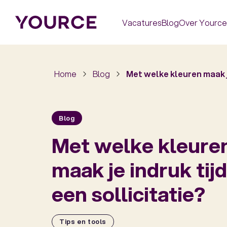
Vacatures
Blog
Over Yource
Home
Blog
Met welke kleuren maak je
Blog
Met welke kleure
maak je indruk tij
een sollicitatie?
Tips en tools