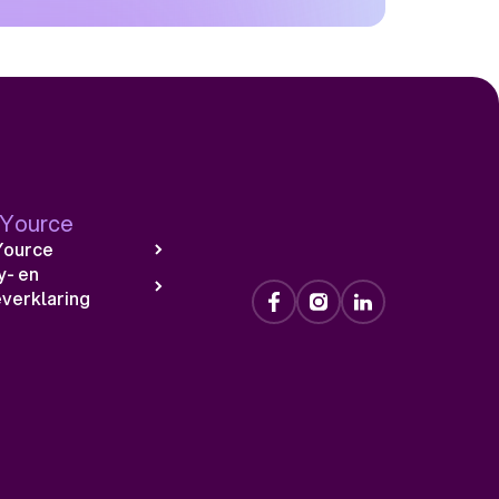
 Yource
Yource
y- en
verklaring